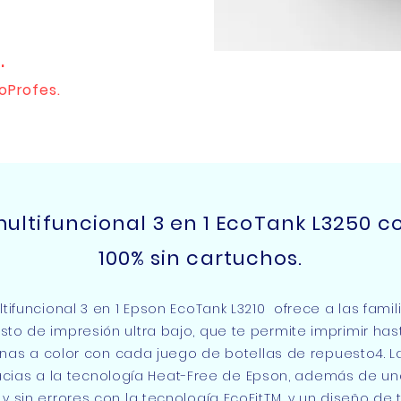
.
oProfes.
ultifuncional 3 en 1 EcoTank L3250 c
100% sin cartuchos.
ifuncional 3 en 1 Epson EcoTank L3210 ofrece a las famil
sto de impresión ultra bajo, que te permite imprimir ha
nas a color con cada juego de botellas de repuesto4. La
racias a la tecnología Heat-Free de Epson, además de un
a y sin errores con la tecnología EcoFitTM, y un diseño de