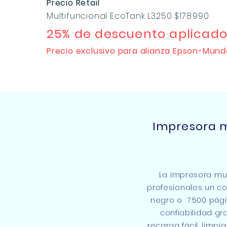
Precio Retail
Multifuncional EcoTank L3250 $178.990
25% de descuento aplicado
Precio exclusivo para alianza Epson-Mund
Impresora m
La Impresora mult
profesionales un co
negro o 7.500 pági
confiabilidad g
recarga fácil, limpi