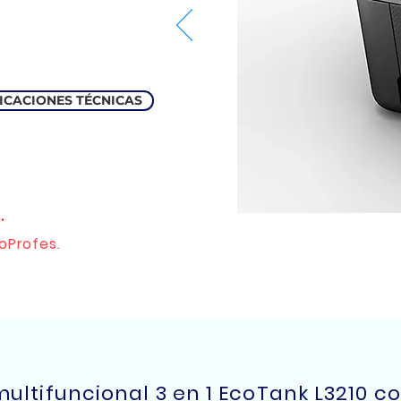
ICACIONES TÉCNICAS
.
oProfes.
ultifuncional 3 en 1 EcoTank L3210 c