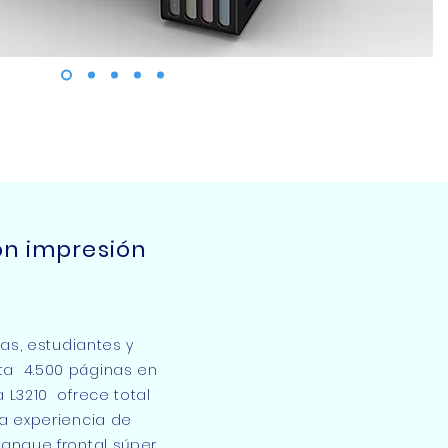
on impresión
ias, estudiantes y
sta 4.500 páginas en
 L3210 ofrece total
a experiencia de
 tanque frontal súper