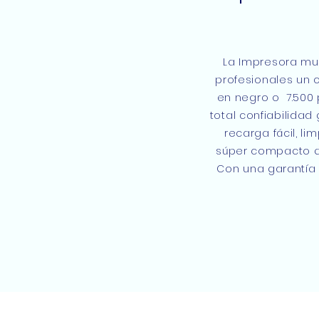
La Impresora mult
profesionales un 
en negro o 7.500 
total confiabilida
recarga fácil, li
súper compacto qu
Con una garantía 