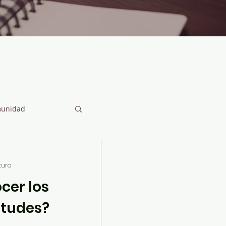
unidad
tura
cer los
itudes?