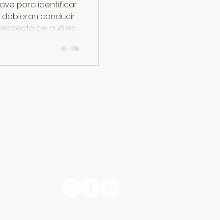
ave para identificar
e debieran conducir
especto de cuáles...