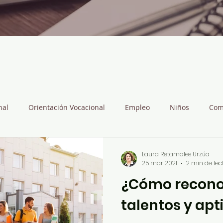
nal
Orientación Vocacional
Empleo
Niños
Com
tas para docentes
Inclusión
Formación Espiritual
Laura Retamales Urzúa
25 mar 2021
2 min de lec
¿Cómo recono
talentos y apt