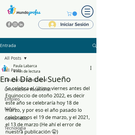
Iniciar Sesión
Entrada
All Posts
Paula Labarca
All Posts
4 min de lectura
En el Día del Sueño
Educación Emocional
Se celebra el último viernes antes del 
Orientación Vocacional
Equinoccio de otoño 2022, es decir 
Empleo
este año se celebraría hoy 18 de 
Niños
marzo, y por eso el año pasado lo 
celebramos el 19 de marzo, y el 2021, 
Comunidad
el 13 de marzo (He ahí el error de 
Tecnología
nuestra publicación 🤫)