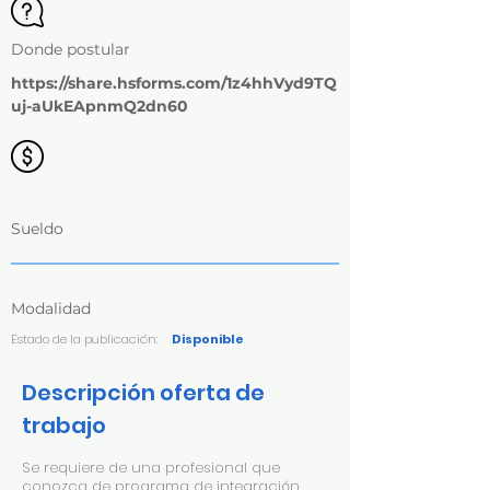
Donde postular
https://share.hsforms.com/1z4hhVyd9TQ
uj-aUkEApnmQ2dn60
Sueldo
Modalidad
Estado de la publicación:
Disponible
Descripción oferta de
trabajo
Se requiere de una profesional que
conozca de programa de integración